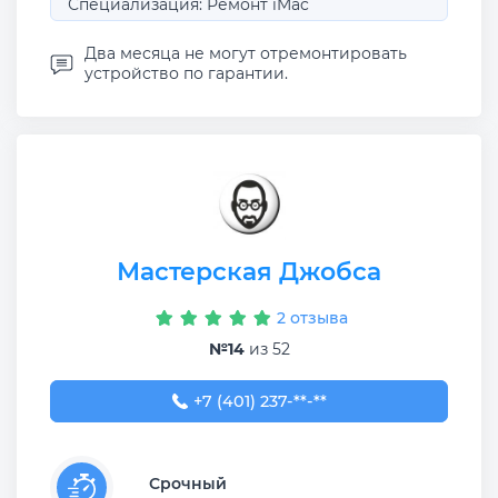
Специализация: Ремонт iMac
Два месяца не могут отремонтировать
устройство по гарантии.
Мастерская Джобса
2 отзыва
№14
из 52
+7 (401) 237-37-99
+7 (401) 237-**-**
Срочный