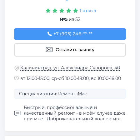
1 отзыв
№5
из 52
+7 (905) 246-64-36
+7 (905) 246-**-**
Оставить заявку
Калининград, ул. Александра Суворова, 40
вт 12:00-15:00; ср-сб 10:00-18:00; вс 10:00-16:00
Специализация: Ремонт iMac
Быстрый, профессиональный и
качественный ремонт - в моём случае даже
при мне ! Доброжелательный коллектив .