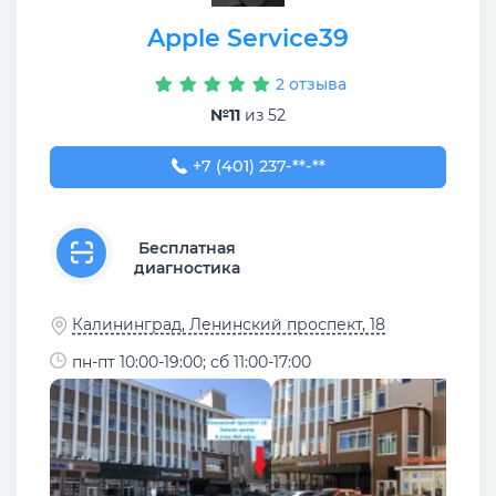
Apple Service39
2 отзыва
№11
из 52
+7 (401) 237-92-68
+7 (401) 237-**-**
Бесплатная
диагностика
Калининград, Ленинский проспект, 18
пн-пт 10:00-19:00; сб 11:00-17:00