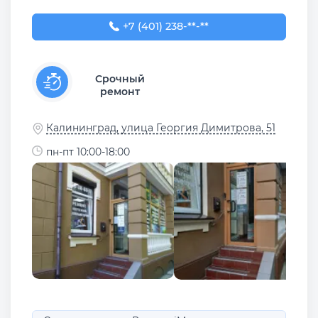
+7 (401) 238-88-77
+7 (401) 238-**-**
Срочный
ремонт
Калининград, улица Георгия Димитрова, 51
пн-пт 10:00-18:00