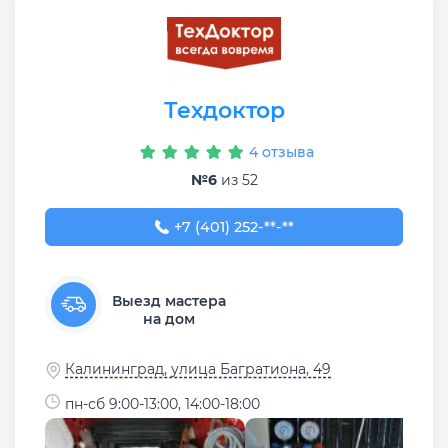
Техдоктор
4 отзыва
№6
из 52
+7 (401) 252-52-88
+7 (401) 252-**-**
Выезд мастера
на дом
Калининград, улица Багратиона, 49
пн-сб 9:00-13:00, 14:00-18:00