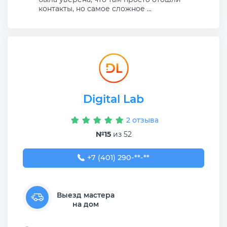
контакты, но самое сложное ...
Digital Lab
2 отзыва
№15
из 52
+7 (401) 290-26-36
+7 (401) 290-**-**
Выезд мастера
на дом