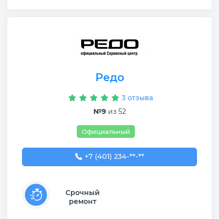
Редо
3 отзыва
№9
из 52
Официальный
+7 (401) 234-41-22
+7 (401) 234-**-**
Срочный
ремонт