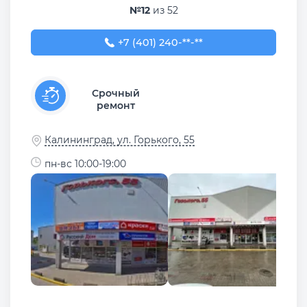
№12
из 52
+7 (401) 240-00-00
+7 (401) 240-**-**
Срочный
ремонт
Калининград, ул. Горького, 55
пн-вс 10:00-19:00