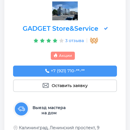
GADGET Store&Service
3 отзыва
Акции
+7 (921) 710-69-91
+7 (921) 710-**-**
Оставить заявку
Выезд мастера
на дом
Калининград, Ленинский проспект, 9