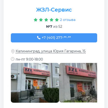
ЖЗЛ-Сервис
2 отзыва
№7
из 52
+7 (401) 277-71-33
+7 (401) 277-**-**
Калининград, улица Юрия Гагарина, 15
пн-пт 9:00-18:00