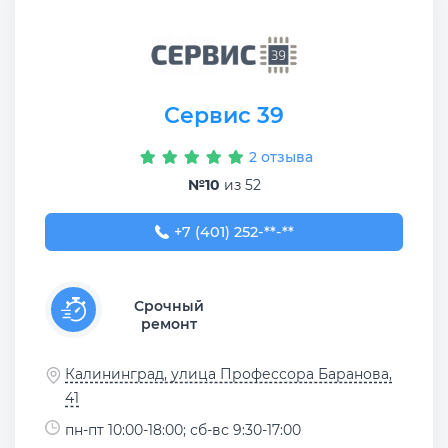
Сервис 39
2 отзыва
№10
из 52
+7 (401) 252-43-21
+7 (401) 252-**-**
Срочный
ремонт
Калининград, улица Профессора Баранова,
41
пн-пт 10:00-18:00; сб-вс 9:30-17:00