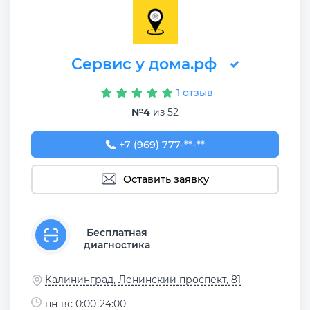
Сервис у дома.рф
1 отзыв
№4
из 52
+7 (969) 777-50-55
+7 (969) 777-**-**
Оставить заявку
Бесплатная
диагностика
Калининград, Ленинский проспект, 81
пн-вс 0:00-24:00