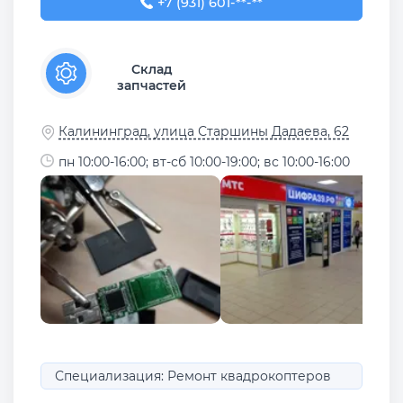
+7 (931) 601-33-33
+7 (931) 601-**-**
Склад
запчастей
Калининград, улица Старшины Дадаева, 62
пн 10:00-16:00; вт-сб 10:00-19:00; вс 10:00-16:00
Специализация: Ремонт квадрокоптеров