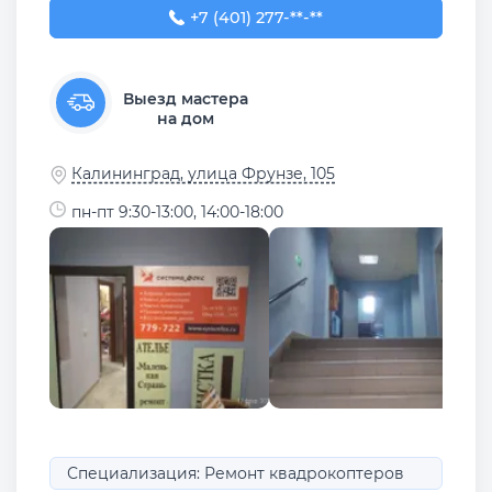
+7 (401) 277-97-22
+7 (401) 277-**-**
Выезд мастера
на дом
Калининград, улица Фрунзе, 105
пн-пт 9:30-13:00, 14:00-18:00
Специализация: Ремонт квадрокоптеров