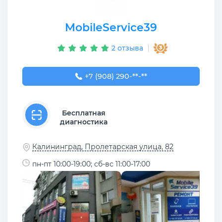
MobileService39
2 отзыва
+7 (908) 290-09-97
+7 (908) 290-**-**
Бесплатная
диагностика
Калининград, Пролетарская улица, 82
пн-пт 10:00-19:00; сб-вс 11:00-17:00