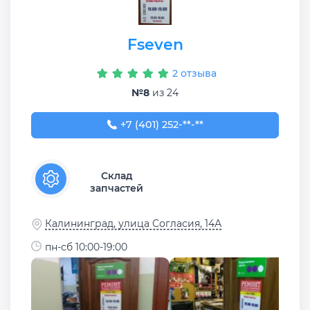
Fseven
2 отзыва
№8
из 24
+7 (401) 252-46-86
+7 (401) 252-**-**
Склад
запчастей
Калининград, улица Согласия, 14А
пн-сб 10:00-19:00