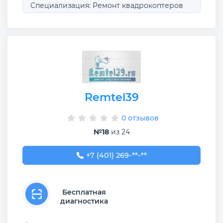
Специализация: Ремонт квадрокоптеров
Remtel39
0 отзывов
№18
из 24
+7 (401) 269-53-69
+7 (401) 269-**-**
Бесплатная
диагностика