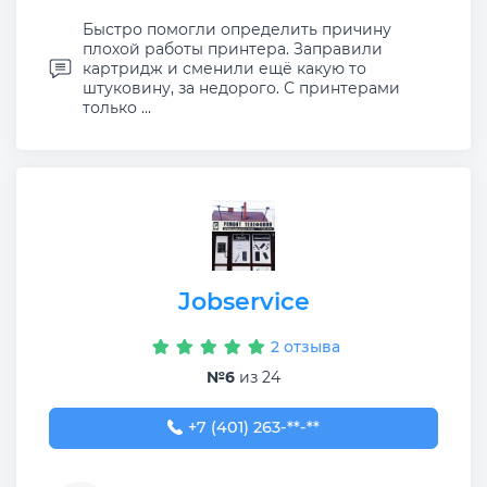
Быстро помогли определить причину
плохой работы принтера. Заправили
картридж и сменили ещё какую то
штуковину, за недорого. С принтерами
только ...
Jobservice
2 отзыва
№6
из 24
+7 (401) 263-66-35
+7 (401) 263-**-**