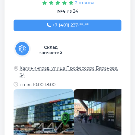
2 отзыва
№4
из 24
+7 (401) 237-61-35
+7 (401) 237-**-**
Склад
запчастей
Калининград, улица Профессора Баранова,
34
пн-вс 10:00-18:00