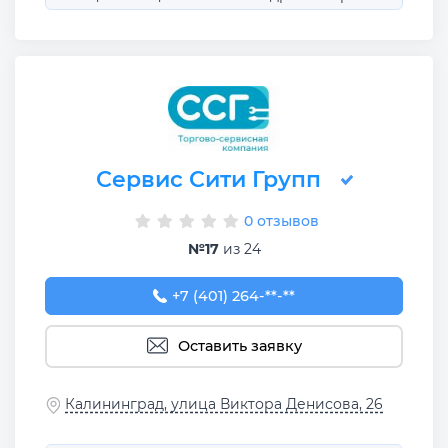
Сервис Сити Групп
0 отзывов
№17
из 24
+7 (401) 264-02-60
+7 (401) 264-**-**
Оставить заявку
Калининград, улица Виктора Денисова, 26