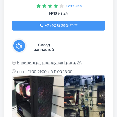
3 отзыва
№13
из 24
+7 (908) 290-40-61
+7 (908) 290-**-**
Склад
запчастей
Калининград, переулок Грига, 2А
пн-пт 11:00-21:00; сб 11:00-18:00