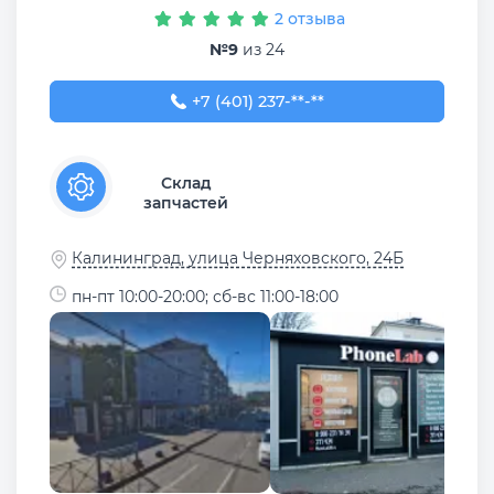
2 отзыва
№9
из 24
+7 (401) 237-74-34
+7 (401) 237-**-**
Склад
запчастей
Калининград, улица Черняховского, 24Б
пн-пт 10:00-20:00; сб-вс 11:00-18:00