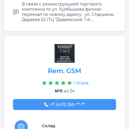
В связи с реконструкцией торгового
комплекса по ул. Куйбышева филиал
переехал по новому адресу : ул. Старшины
Дадаева 62 (ТЦ “Дадаевский, 1-й ...
Rem. GSM
1 отзыв
№11
из 24
+7 (401) 250-73-74
+7 (401) 250-**-**
Склад