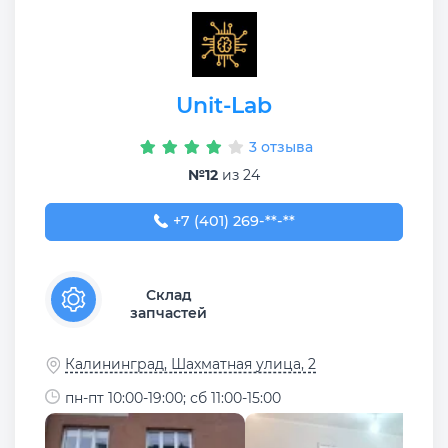
Unit-Lab
3 отзыва
№12
из 24
+7 (401) 269-78-33
+7 (401) 269-**-**
Склад
запчастей
Калининград, Шахматная улица, 2
пн-пт 10:00-19:00; сб 11:00-15:00