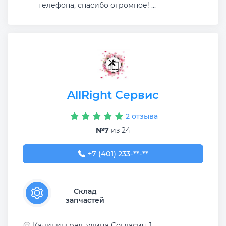
телефона, спасибо огромное! ...
AllRight Сервис
2 отзыва
№7
из 24
+7 (401) 233-66-86
+7 (401) 233-**-**
Склад
запчастей
Калининград, улица Согласия, 1