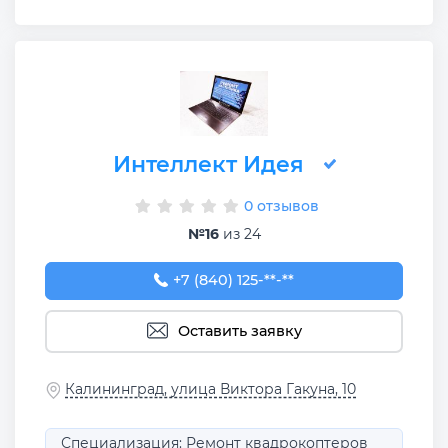
Интеллект Идея
0 отзывов
№16
из 24
+7 (840) 125-24-20
+7 (840) 125-**-**
Оставить заявку
Калининград, улица Виктора Гакуна, 10
Специализация: Ремонт квадрокоптеров