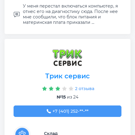
У меня перестал включаться компьютер, я
отнес его на диагностику сюда. После нее
мне сообщили, что блок питания и
материнская плата приказали ...
Трик сервис
2 отзыва
№15
из 24
+7 (401) 252-52-86
+7 (401) 252-**-**
Склад