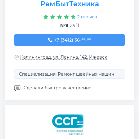
РемБытТехника
2 отзыва
№9
из 11
+7 (3412) 36-04-22
+7 (3412) 36-**-**
Калининград, ул. Ленина, 142, Ижевск
Специализация: Ремонт швейных машин
Сделали быстро качественно