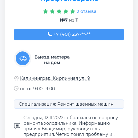
2 отзыва
№7
из 11
+7 (401) 237-60-26
+7 (401) 237-**-**
Выезд мастера
на дом
Калининград, Кирпичная ул., 9
пн-пт 9:00-19:00
Специализация: Ремонт швейных машин
Сегодня, 12.11.2022г обратился по вопросу
ремонта холодильника. Информацию
принял Владимир, руководитель
предприятия. Четко понял проблему и ...