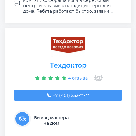
компанию. Обращался и в сервисный
центр, и заказывал кондиционеры для
дома. Ребята работают быстро, заявки ...
Техдоктор
4 отзыва
+7 (401) 252-52-88
+7 (401) 252-**-**
Выезд мастера
на дом