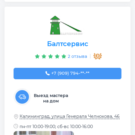
Балтсервис
2 отзыва
+7 (909) 794-63-85
+7 (909) 794-**-**
Выезд мастера
на дом
Калининград, улица Генерала Челнокова, 46
пн-пт 10:00-19:00; сб-вс 10:00-16:00