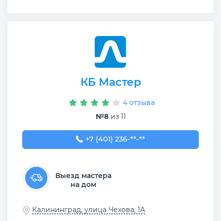
КБ Мастер
4 отзыва
№8
из 11
+7 (401) 236-58-82
+7 (401) 236-**-**
Выезд мастера
на дом
Калининград, улица Чехова, 1А