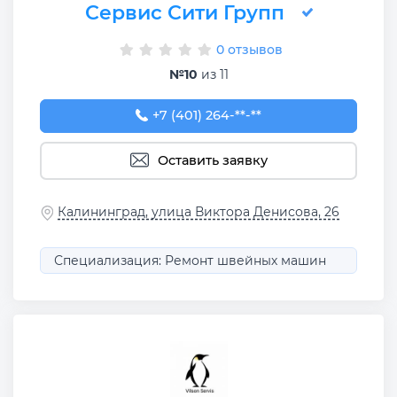
Сервис Сити Групп
0 отзывов
№10
из 11
+7 (401) 264-02-60
+7 (401) 264-**-**
Оставить заявку
Калининград, улица Виктора Денисова, 26
Специализация: Ремонт швейных машин