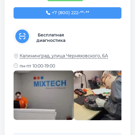
+7 (800) 222-26-79
+7 (800) 222-**-**
Бесплатная
диагностика
Калининград, улица Черняховского, 6А
пн-пт 10:00-19:00