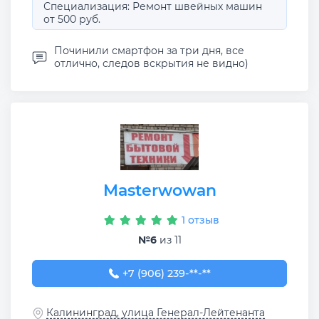
Специализация: Ремонт швейных машин
от 500 руб.
Починили смартфон за три дня, все
отлично, следов вскрытия не видно)
Masterwowan
1 отзыв
№6
из 11
+7 (906) 239-72-41
+7 (906) 239-**-**
Калининград, улица Генерал-Лейтенанта