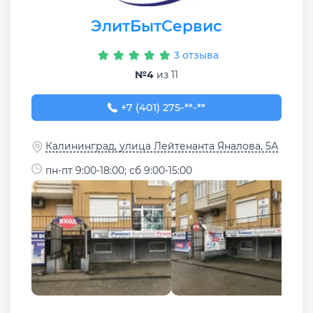
ЭлитБытСервис
3 отзыва
№4
из 11
+7 (401) 275-06-56
+7 (401) 275-**-**
Калининград, улица Лейтенанта Яналова, 5А
пн-пт 9:00-18:00; сб 9:00-15:00