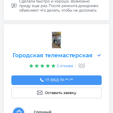
Сделали быстро и хорошо. Возможно
приду еще раз. После ремонта доходчиво
объясняют что делать, чтобы не доломать
Городская телемастерская
2 отзыва
+7 (952) 111-10-99
+7 (952) 111-**-**
Оставить заявку
Срочный