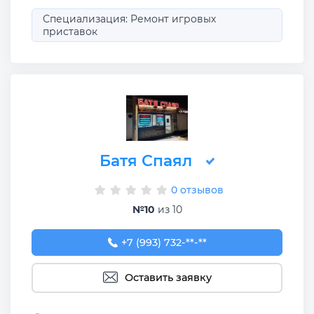
Специализация: Ремонт игровых
приставок
Батя Спаял
0 отзывов
№10
из 10
+7 (993) 732-69-91
+7 (993) 732-**-**
Оставить заявку