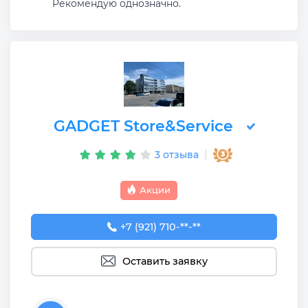
Рекомендую однозначно.
GADGET Store&Service
3 отзыва
Акции
+7 (921) 710-69-91
+7 (921) 710-**-**
Оставить заявку