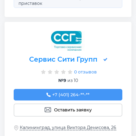
приставок
Сервис Сити Групп
0 отзывов
№9
из 10
+7 (401) 264-02-60
+7 (401) 264-**-**
Оставить заявку
Калининград, улица Виктора Денисова, 26