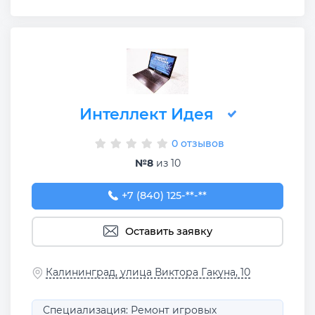
Интеллект Идея
0 отзывов
№8
из 10
+7 (840) 125-24-20
+7 (840) 125-**-**
Оставить заявку
Калининград, улица Виктора Гакуна, 10
Специализация: Ремонт игровых