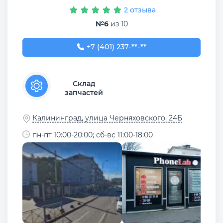
2 отзыва
№6
из 10
+7 (401) 237-74-34
+7 (401) 237-**-**
Склад
запчастей
Калининград, улица Черняховского, 24Б
пн-пт 10:00-20:00; сб-вс 11:00-18:00