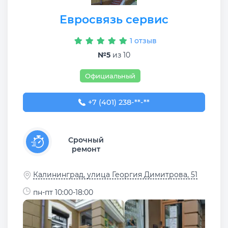
Евросвязь сервис
1 отзыв
№5
из 10
Официальный
+7 (401) 238-88-77
+7 (401) 238-**-**
Срочный
ремонт
Калининград, улица Георгия Димитрова, 51
пн-пт 10:00-18:00