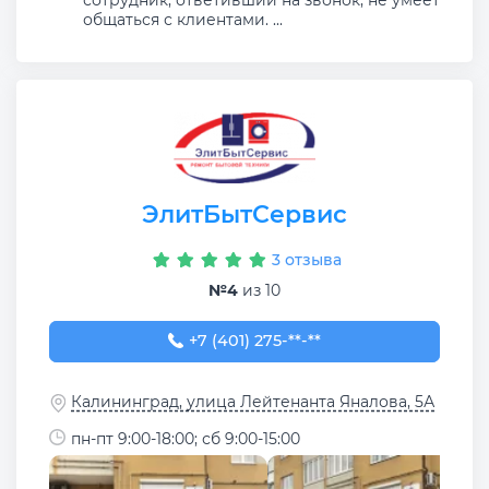
общаться с клиентами. ...
ЭлитБытСервис
3 отзыва
№4
из 10
+7 (401) 275-06-56
+7 (401) 275-**-**
Калининград, улица Лейтенанта Яналова, 5А
пн-пт 9:00-18:00; сб 9:00-15:00