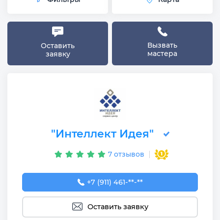
Вызвать
Оставить
мастера
заявку
"Интеллект Идея"
7 отзывов
+7 (911) 461-90-82
+7 (911) 461-**-**
Оставить заявку