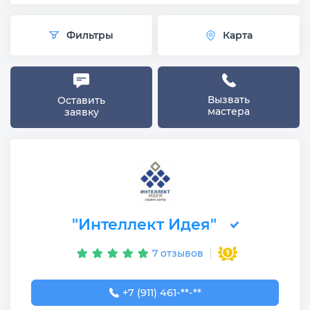
Фильтры
Карта
Вызвать
Оставить
мастера
заявку
"Интеллект Идея"
7 отзывов
+7 (911) 461-90-82
+7 (911) 461-**-**