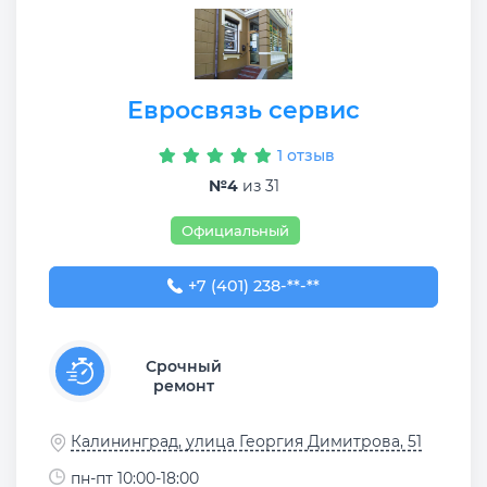
Евросвязь сервис
1 отзыв
№4
из 31
Официальный
+7 (401) 238-88-77
+7 (401) 238-**-**
Срочный
ремонт
Калининград, улица Георгия Димитрова, 51
пн-пт 10:00-18:00