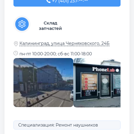
+7 (401) 237-74-34
+7 (401) 237-**-**
Склад
запчастей
Калининград, улица Черняховского, 24Б
пн-пт 10:00-20:00; сб-вс 11:00-18:00
Специализация: Ремонт наушников