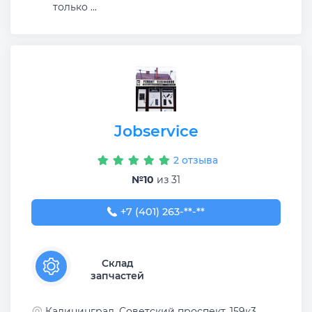
только ...
Jobservice
2 отзыва
№10
из 31
+7 (401) 263-66-35
+7 (401) 263-**-**
Склад
запчастей
Калининград, Советский проспект, 159к3