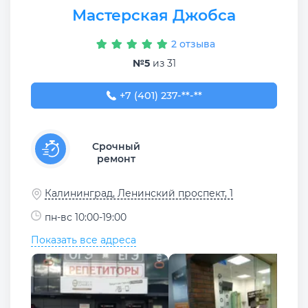
Мастерская Джобса
2 отзыва
№5
из 31
+7 (401) 237-37-99
+7 (401) 237-**-**
Срочный
ремонт
Калининград, Ленинский проспект, 1
пн-вс 10:00-19:00
Показать все адреса