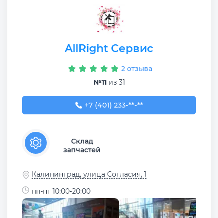
AllRight Сервис
2 отзыва
№11
из 31
+7 (401) 233-66-86
+7 (401) 233-**-**
Склад
запчастей
Калининград, улица Согласия, 1
пн-пт 10:00-20:00