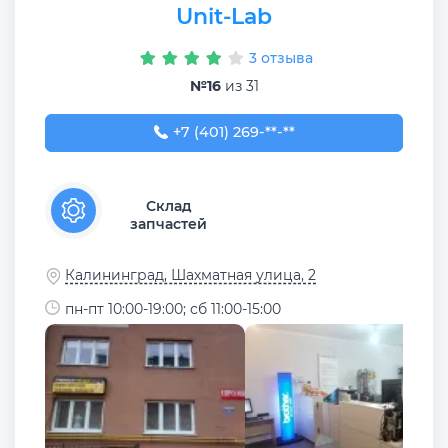
Unit-Lab
3 отзыва
№16
из 31
+7 (401) 269-78-33
+7 (401) 269-**-**
Склад
запчастей
Калининград, Шахматная улица, 2
пн-пт 10:00-19:00; сб 11:00-15:00