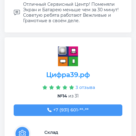
Отличный Сервисный Центр! Поменяли
Экран и Батарею меньше чем за 30 минут!
Советую ребята работают Вежливые и
Грамотные в своём деле.
Цифра39.рф
3 отзыва
№14
из 31
+7 (931) 601-33-33
+7 (931) 601-**-**
Склад