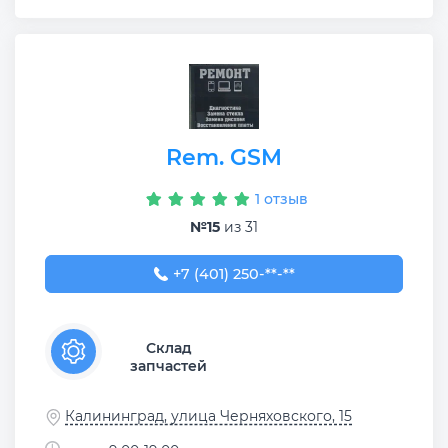
Rem. GSM
1 отзыв
№15
из 31
+7 (401) 250-73-74
+7 (401) 250-**-**
Склад
запчастей
Калининград, улица Черняховского, 15