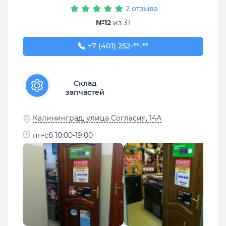
2 отзыва
№12
из 31
+7 (401) 252-46-86
+7 (401) 252-**-**
Склад
запчастей
Калининград, улица Согласия, 14А
пн-сб 10:00-19:00