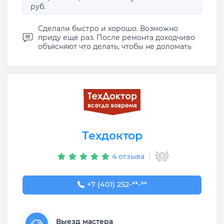
руб.
Сделали быстро и хорошо. Возможно
приду еще раз. После ремонта доходчиво
объясняют что делать, чтобы не доломать
Техдоктор
4 отзыва
+7 (401) 252-52-88
+7 (401) 252-**-**
Выезд мастера