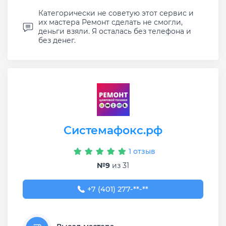
Категорически не советую этот сервис и
их мастера Ремонт сделать не смогли,
деньги взяли. Я осталась без телефона и
без денег.
Системафокс.рф
1 отзыв
№9
из 31
+7 (401) 277-97-22
+7 (401) 277-**-**