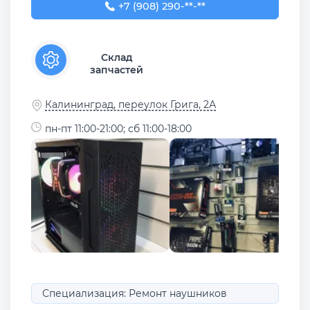
+7 (908) 290-40-61
+7 (908) 290-**-**
Склад
запчастей
Калининград, переулок Грига, 2А
пн-пт 11:00-21:00; сб 11:00-18:00
Специализация: Ремонт наушников