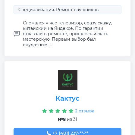
Специализация: Ремонт наушников
Сломался у нас телевизор, сразу скажу,
китайский на Яндексе. По гарантии
отказали в ремонте, пришлось искать
мастерскую. Первый выбор был
неудачным, ...
Кактус
2 отзыва
№8
из 31
+7 (401) 237-61-35
+7 (401) 237-**-**