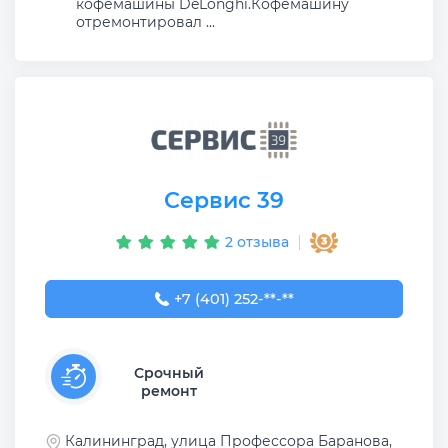
кофемашины DeLonghi.Кофемашину
отремонтировал ...
Сервис 39
2 отзыва
+7 (401) 252-43-21
+7 (401) 252-**-**
Срочный
ремонт
Калининград, улица Профессора Баранова,