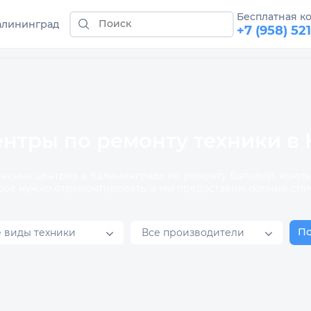
Бесплатная к
алининград
+7 (958) 52
нтры по ремонту техники в
висных центров в Калининграде по ремонту бытовой, ком
рое нужно отремонтировать, а мы предоставим полный спи
П
е виды техники
Все производители