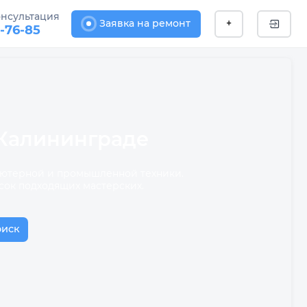
онсультация
Заявка на ремонт
+
1-76-85
 Калининграде
пьютерной и промышленной техники.
сок подходящих мастерских.
оиск