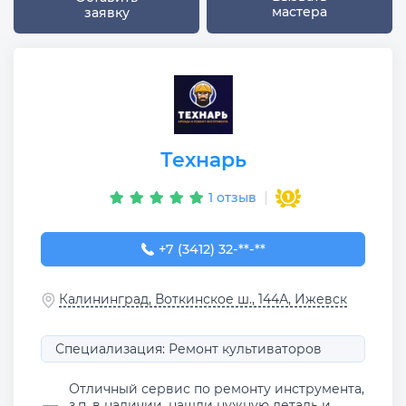
мастера
заявку
Технарь
1 отзыв
+7 (3412) 32-32-15
+7 (3412) 32-**-**
Калининград, Воткинское ш., 144А, Ижевск
Специализация: Ремонт культиваторов
Отличный сервис по ремонту инструмента,
з.п. в наличии, нашли нужную деталь и