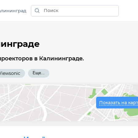
алининград
нинграде
проекторов в Калининграде.
Viewsonic
Еще...
Показать на кар