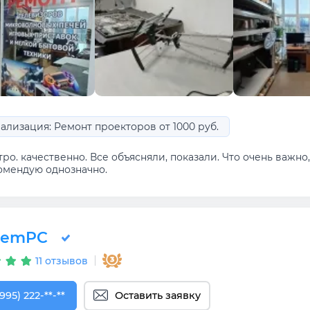
ализация: Ремонт проекторов от 1000 руб.
ро. качественно. Все объясняли, показали. Что очень важн
омендую однозначно.
RemPC
11 отзывов
995) 222-83-26
995) 222-**-**
Оставить заявку