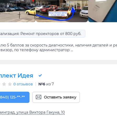
ализация: Ремонт проекторов от 800 руб.
влю 5 баллов за скорость диагностики, наличия деталей и 
визор, по телефону администратор ...
ллект Идея
0 отзывов
№6
из 7
840) 125-24-20
(840) 125-**-**
Оставить заявку
инград, улица Виктора Гакуна, 10