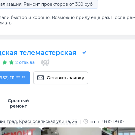
ализация: Ремонт проекторов от 300 руб.
лали быстро и хорошо. Возможно приду еще раз. После ремо
омать
дская телемастерская
2 отзыва
952) 111-10-99
952) 111-**-**
Оставить заявку
Срочный
ремонт
инград, Красносельская улица, 26
пн-пт 9:00-18:00