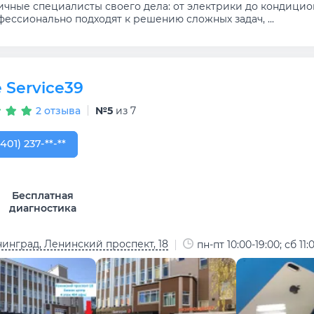
ичные специалисты своего дела: от электрики до кондицио
ессионально подходят к решению сложных задач, ...
 Service39
2 отзыва
№5
из 7
401) 237-92-68
(401) 237-**-**
Бесплатная
диагностика
инград, Ленинский проспект, 18
пн-пт 10:00-19:00; сб 11: