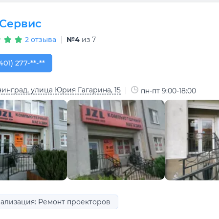
Сервис
2 отзыва
№4
из 7
401) 277-71-33
401) 277-**-**
инград, улица Юрия Гагарина, 15
пн-пт 9:00-18:00
ализация: Ремонт проекторов