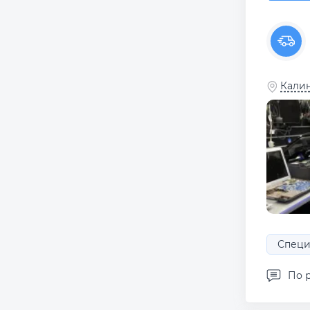
Калин
Специ
По 