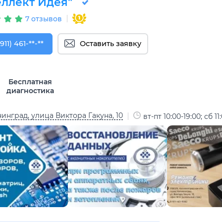
еллект Идея"
7 отзывов
911) 461-90-82
911) 461-**-**
Оставить заявку
Бесплатная
диагностика
инград, улица Виктора Гакуна, 10
вт-пт 10:00-19:00; сб 11