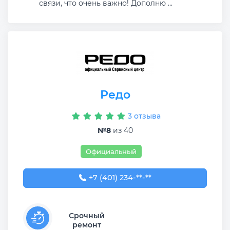
связи, что очень важно! Дополню ...
Редо
3 отзыва
№8
из 40
Официальный
+7 (401) 234-41-22
+7 (401) 234-**-**
Срочный
ремонт