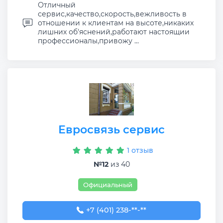
Отличный
сервис,качество,скорость,вежливость в
отношении к клиентам на высоте,никаких
лишних об'яснений,работают настоящии
профессионалы,привожу ...
Евросвязь сервис
1 отзыв
№12
из 40
Официальный
+7 (401) 238-88-77
+7 (401) 238-**-**