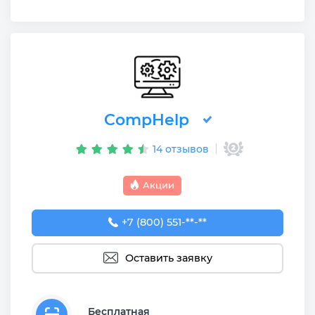
CompHelp
14 отзывов
Акции
+7 (800) 551-74-09
+7 (800) 551-**-**
Оставить заявку
Бесплатная