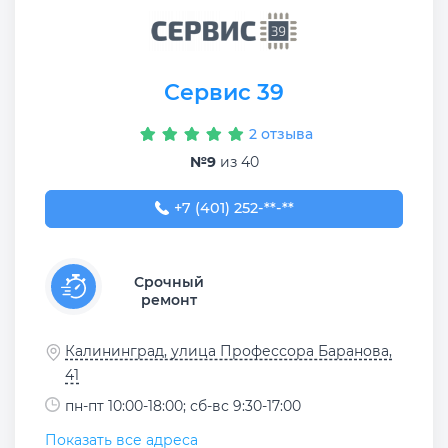
Сервис 39
2 отзыва
№9
из 40
+7 (401) 252-43-21
+7 (401) 252-**-**
Срочный
ремонт
Калининград, улица Профессора Баранова,
41
пн-пт 10:00-18:00; сб-вс 9:30-17:00
Показать все адреса