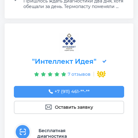
Пришлось ждать диагностики два дня, хотя
обещали за день. Термопасту поменяли ...
"Интеллект Идея"
7 отзывов
+7 (911) 461-90-82
+7 (911) 461-**-**
Оставить заявку
Бесплатная
диагностика