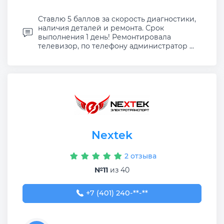
Ставлю 5 баллов за скорость диагностики,
наличия деталей и ремонта. Срок
выполнения 1 день! Ремонтировала
телевизор, по телефону администратор ...
Nextek
2 отзыва
№11
из 40
+7 (401) 240-00-00
+7 (401) 240-**-**