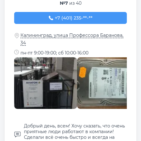
№7
из 40
+7 (401) 235-27-62
+7 (401) 235-**-**
Калининград, улица Профессора Баранова,
34
пн-пт 9:00-19:00; сб 10:00-16:00
Добрый день, всем! Хочу сказать, что очень
приятные люди работают в компании!
Сделали всё очень быстро и всегда на