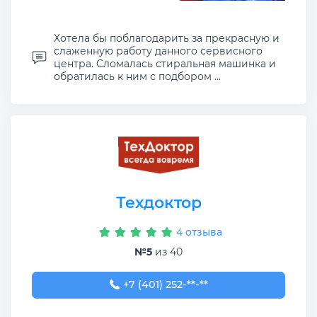
Хотела бы поблагодарить за прекрасную и
слаженную работу данного сервисного
центра. Сломалась стиральная машинка и
обратилась к ним с подбором ...
Техдоктор
4 отзыва
№5
из 40
+7 (401) 252-52-88
+7 (401) 252-**-**