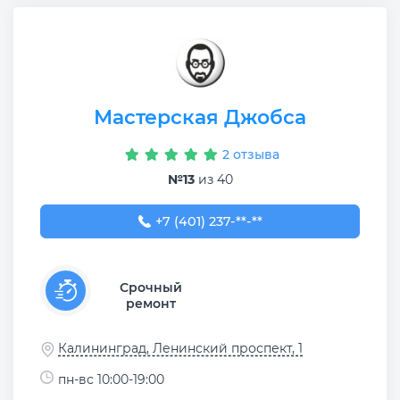
Мастерская Джобса
2 отзыва
№13
из 40
+7 (401) 237-37-99
+7 (401) 237-**-**
Срочный
ремонт
Калининград, Ленинский проспект, 1
пн-вс 10:00-19:00