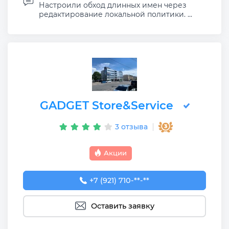
Настроили обход длинных имен через
редактирование локальной политики. ...
GADGET Store&Service
3 отзыва
Акции
+7 (921) 710-69-91
+7 (921) 710-**-**
Оставить заявку