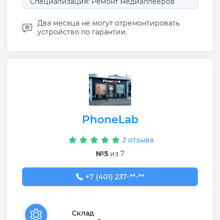
Специализация: Ремонт медиаплееров
Два месяца не могут отремонтировать
устройство по гарантии.
PhoneLab
2 отзыва
№5
из 7
+7 (401) 237-74-34
+7 (401) 237-**-**
Склад