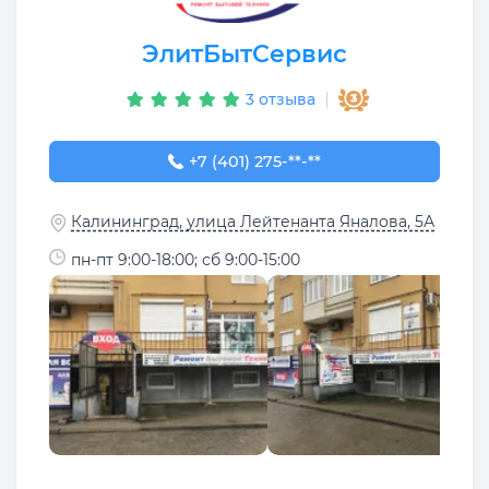
ЭлитБытСервис
3 отзыва
+7 (401) 275-06-56
+7 (401) 275-**-**
Калининград, улица Лейтенанта Яналова, 5А
пн-пт 9:00-18:00; сб 9:00-15:00