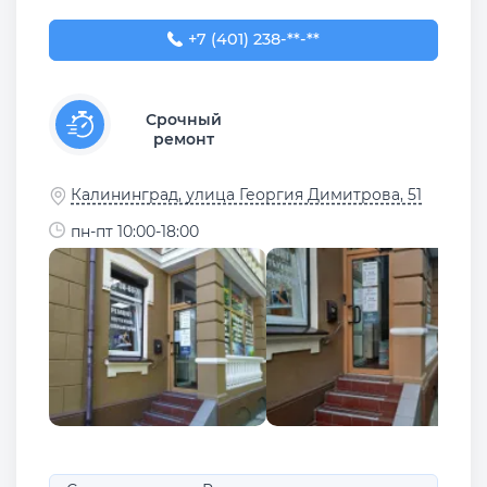
+7 (401) 238-88-77
+7 (401) 238-**-**
Срочный
ремонт
Калининград, улица Георгия Димитрова, 51
пн-пт 10:00-18:00